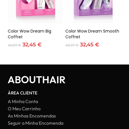
Adicionar
Adicionar
Color Wow Dream Big
Color Wow Dream Smooth
Coffret
Coffret
O
O
O
O
32,45
€
32,45
€
40,57
€
40,57
€
preço
preço
preço
preço
original
atual
original
atual
era:
é:
era:
é:
Nenhum produto no carrinho.
40,57 €.
32,45 €.
40,57 €.
32,45 €.
Go To Shop
ÁREA CLIENTE
A Minha Conta
O Meu Carrinho
As Minhas Encomendas
Seguir a Minha Encomenda