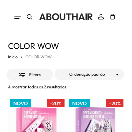
Skip
to
Close
Menu
Close
Cart
Cart
main
Filters
search
account
content
COLOR WOW
Início
COLOR WOW
Ordenação padrão
Filters
A mostrar todos os 2 resultados
NOVO
-20%
NOVO
-20%