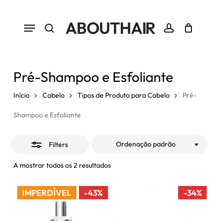
Skip
to
Close
Menu
Close
Cart
Cart
main
Filters
search
account
content
Pré-Shampoo e Esfoliante
Início
Cabelo
Tipos de Produto para Cabelo
Pré-
Shampoo e Esfoliante
Ordenação padrão
Filters
A mostrar todos os 2 resultados
IMPERDÍVEL
-43%
-34%