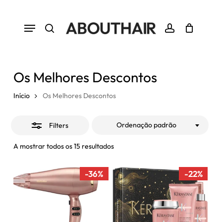
Skip
to
Close
Menu
Close
Cart
Cart
main
Filters
search
account
content
Os Melhores Descontos
Início
Os Melhores Descontos
Ordenação padrão
Filters
A mostrar todos os 15 resultados
-36%
-22%