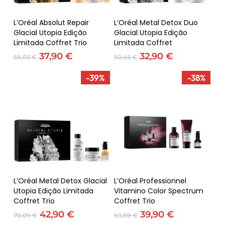
Go To Shop
Adicionar
Adicionar
L’Oréal Absolut Repair
L’Oréal Metal Detox Duo
Glacial Utopia Edição
Glacial Utopia Edição
Limitada Coffret Trio
Limitada Coffret
O
O
O
O
37,90
€
32,90
€
58,03
€
50,45
€
preço
preço
preço
preço
original
atual
original
atual
-39%
-38%
era:
é:
era:
é:
58,03 €.
37,90 €.
50,45 €.
32,90 €.
Adicionar
Adicionar
L’Oréal Metal Detox Glacial
L’Oréal Professionnel
Utopia Edição Limitada
Vitamino Color Spectrum
Coffret Trio
Coffret Trio
O
O
O
O
42,90
€
39,90
€
70,09
€
63,89
€
preço
preço
preço
preço