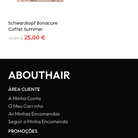
Adicionar
Schwarzkopf Bonacure
Coffet Summer
O
O
25,00
€
45,00
€
preço
preço
original
atual
era:
é:
45,00 €.
25,00 €.
ÁREA CLIENTE
A Minha Conta
O Meu Carrinho
As Minhas Encomendas
Seguir a Minha Encomenda
PROMOÇÕES