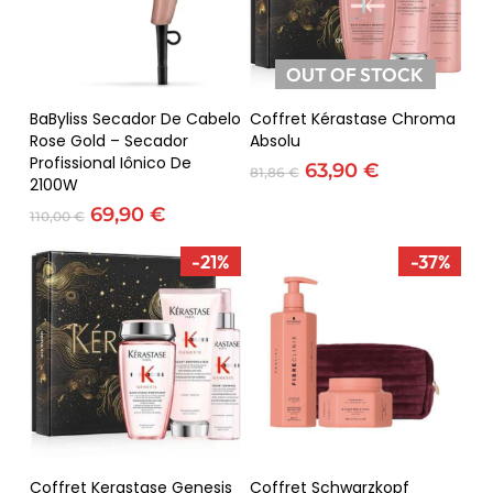
OUT OF STOCK
Adicionar
Ler Mais
BaByliss Secador De Cabelo
Coffret Kérastase Chroma
Rose Gold – Secador
Absolu
Profissional Iônico De
O
O
63,90
€
81,86
€
2100W
preço
preço
O
O
original
atual
69,90
€
110,00
€
preço
preço
era:
é:
original
atual
81,86 €.
63,90 €.
-21%
-37%
era:
é:
110,00 €.
69,90 €.
Adicionar
Adicionar
Coffret Kerastase Genesis
Coffret Schwarzkopf