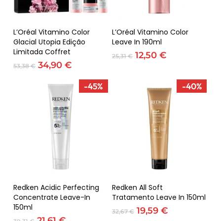
Adicionar
Adicionar
L’Oréal Vitamino Color
L’Oréal Vitamino Color
Glacial Utopia Edição
Leave In 190ml
Limitada Coffret
O
O
12,50
€
25,31
€
O
O
preço
preço
34,90
€
53,38
€
preço
preço
original
atual
original
atual
era:
é:
-45%
-40%
era:
é:
25,31 €.
12,50 €.
53,38 €.
34,90 €.
Adicionar
Adicionar
Redken Acidic Perfecting
Redken All Soft
Concentrate Leave-In
Tratamento Leave In 150ml
150ml
O
O
19,59
€
32,67
€
O
O
preço
preço
21,61
€