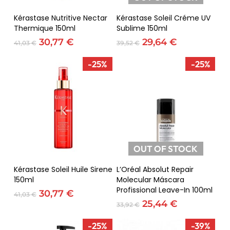
Adicionar
Ler Mais
Kérastase Nutritive Nectar
Kérastase Soleil Créme UV
Thermique 150ml
Sublime 150ml
O
O
O
O
30,77
€
29,64
€
41,03
€
39,52
€
preço
preço
preço
preço
original
atual
original
atual
-25%
-25%
era:
é:
era:
é:
41,03 €.
30,77 €.
39,52 €.
29,64 €.
OUT OF STOCK
Adicionar
Ler Mais
Kérastase Soleil Huile Sirene
L’Oréal Absolut Repair
150ml
Molecular Máscara
Profissional Leave-In 100ml
O
O
30,77
€
41,03
€
preço
preço
O
O
25,44
€
33,92
€
original
atual
preço
preço
era:
é:
original
atual
-25%
-39%