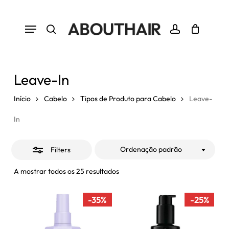
Skip
to
Close
Menu
Close
Cart
Cart
main
Filters
search
account
content
Leave-In
Início
Cabelo
Tipos de Produto para Cabelo
Leave-
In
Ordenação padrão
Filters
A mostrar todos os 25 resultados
-35%
-25%