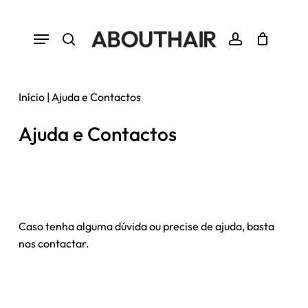
Skip
to
Menu
Close
Cart
Cart
main
search
account
content
Início
|
Ajuda e Contactos
Ajuda e Contactos
Caso tenha alguma dúvida ou precise de ajuda, basta
nos contactar.