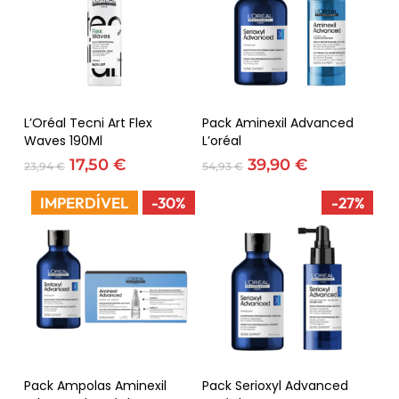
Adicionar
Adicionar
L’Oréal Tecni Art Flex
Pack Aminexil Advanced
Waves 190Ml
L’oréal
O
O
O
O
17,50
€
39,90
€
23,94
€
54,93
€
preço
preço
preço
preço
original
atual
original
atual
IMPERDÍVEL
-30%
-27%
era:
é:
era:
é:
23,94 €.
17,50 €.
54,93 €.
39,90 €.
Adicionar
Adicionar
Pack Ampolas Aminexil
Pack Serioxyl Advanced