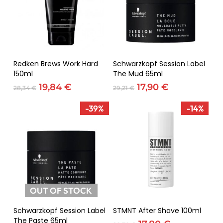
Adicionar
Adicionar
Redken Brews Work Hard
Schwarzkopf Session Label
150ml
The Mud 65ml
O
O
O
O
19,84
€
17,90
€
28,34
€
29,21
€
preço
preço
preço
preço
original
atual
original
atual
-39%
-14%
era:
é:
era:
é:
28,34 €.
19,84 €.
29,21 €.
17,90 €.
OUT OF STOCK
Ler Mais
Adicionar
Schwarzkopf Session Label
STMNT After Shave 100ml
The Paste 65ml