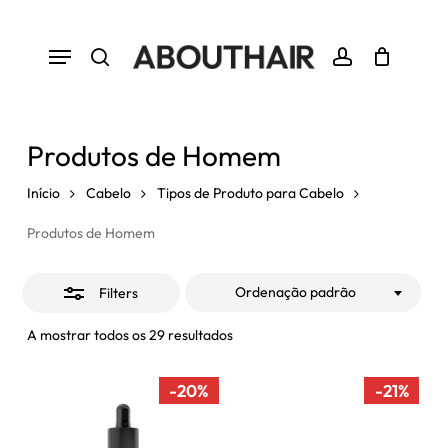
Skip
to
Close
Menu
Close
Cart
Cart
main
Filters
search
account
content
Produtos de Homem
Início
Cabelo
Tipos de Produto para Cabelo
Produtos de Homem
Ordenação padrão
Filters
A mostrar todos os 29 resultados
-20%
-21%