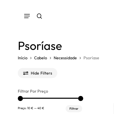
Skip
to
Menu
main
search
content
Psoríase
Início
Cabelo
Necessidade
Psoríase
Hide
Filters
Filtrar Por Preço
Preço
Preço
Preço:
10 €
—
40 €
Filtrar
mínimo
máximo