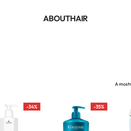
Cart
A mostr
-34%
-35%