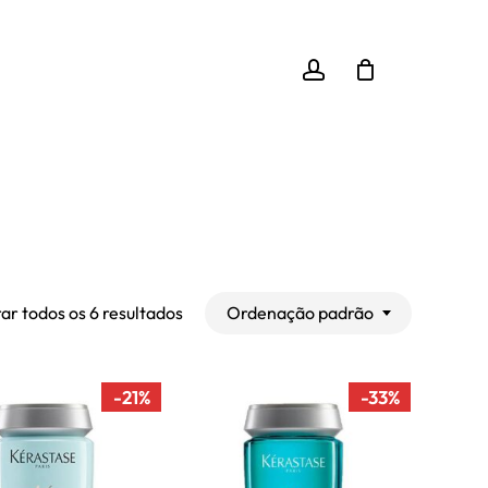
Close
Cart
account
Ordenação padrão
ar todos os 6 resultados
-21%
-33%