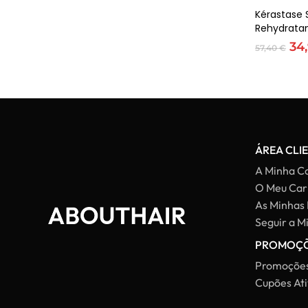
Ad
Kérastase 
Rehydrata
O
34
57,40
€
pr
ori
era
57,
ÁREA CLI
A Minha C
O Meu Car
As Minhas
Seguir a 
PROMOÇ
Promoções
Cupões Ati