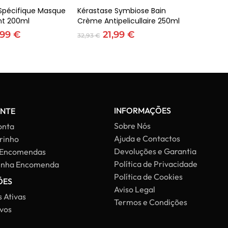
icionar
Adicionar
Spécifique Masque
Kérastase Symbiose Bain
nt 200ml
Crème Antipelicullaire 250ml
O
O
O
,99
€
21,99
€
32,93
€
eço
preço
preço
preço
ginal
atual
original
atual
:
é:
era:
é:
40 €.
34,99 €.
32,93 €.
21,99 €.
INFORMAÇÕES
ENTE
Sobre Nós
onta
Ajuda e Contactos
rinho
Devoluções e Garantia
 Encomendas
Política de Privacidade
Minha Encomenda
Política de Cookies
ÕES
Subtotal:
Aviso Legal
 Ativas
Termos e Condições
vos
Ver