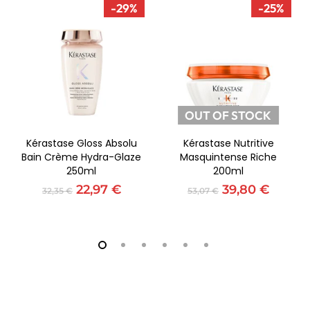
-29%
-25%
OUT OF STOCK
Adicionar
Ler Mais
Kérastase Gloss Absolu
Kérastase Nutritive
Bain Crème Hydra-Glaze
Masquintense Riche
250ml
200ml
O
O
O
O
22,97
€
39,80
€
32,35
€
53,07
€
preço
preço
preço
preço
original
atual
original
atual
era:
é:
era:
é:
32,35 €.
22,97 €.
53,07 €.
39,80 