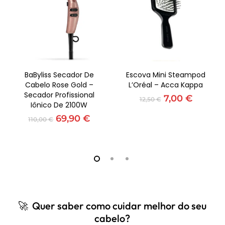
Adicionar
Adicionar
BaByliss Secador De
Escova Mini Steampod
Cabelo Rose Gold –
L’Oréal – Acca Kappa
Secador Profissional
O
O
7,00
€
12,50
€
Iônico De 2100W
preço
preço
O
O
original
atual
69,90
€
110,00
€
preço
preço
era:
é:
original
atual
12,50 €.
7,00 €.
era:
é:
110,00 €.
69,90 €.
🚀 Quer saber como cuidar melhor do seu
cabelo?