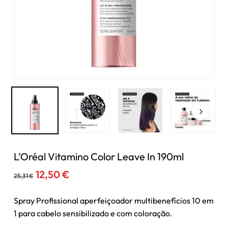
L’Oréal Vitamino Color Leave In 190ml
O
O
12,50
€
25,31
€
preço
preço
original
atual
Spray Profissional aperfeiçoador multibenefícios 10 em
era:
é:
1 para cabelo sensibilizado e com coloração.
25,31 €.
12,50 €.