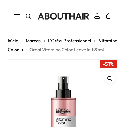
Skip
to
Menu
Close
Cart
Seja o primeiro a avaliar
Cart
main
“L’Oréal Vitamino Color Leave In
search
account
190ml”
content
Tem de
iniciar sessão
para enviar uma
Início
Marcas
L'Oréal Professionnel
Vitamino
avaliação.
Color
L’Oréal Vitamino Color Leave In 190ml
-51%