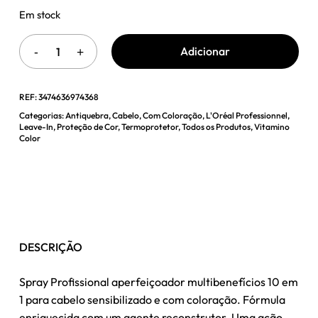
Em stock
Adicionar
REF:
3474636974368
Categorias:
Antiquebra
,
Cabelo
,
Com Coloração
,
L'Oréal Professionnel
,
Leave-In
,
Proteção de Cor
,
Termoprotetor
,
Todos os Produtos
,
Vitamino
Color
DESCRIÇÃO
Spray Profissional aperfeiçoador multibenefícios 10 em
1 para cabelo sensibilizado e com coloração. Fórmula
enriquecida com um agente reconstrutor. Uma ação