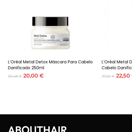
Adicionar
L’Oréal Metal Detox Máscara Para Cabelo
L’Oréal Metal 
Danificado 250ml
Cabelo Danifi
O
O
O
20,00
€
22,50
30,48
€
37,02
€
preço
preço
preço
original
atual
origin
era:
é:
era:
30,48 €.
20,00 €.
37,02 