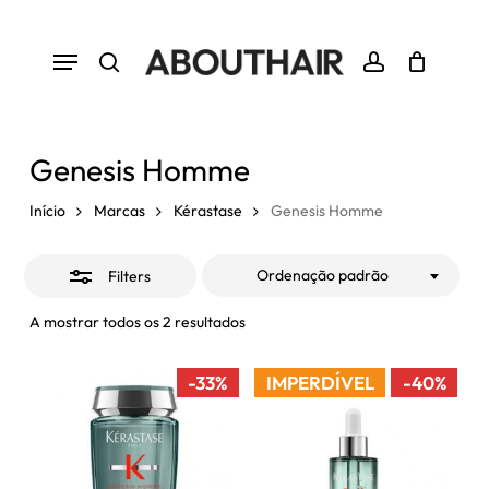
Skip
to
Close
Menu
Close
Cart
Cart
main
Filters
search
account
content
Genesis Homme
Início
Marcas
Kérastase
Genesis Homme
Ordenação padrão
Filters
A mostrar todos os 2 resultados
-33%
IMPERDÍVEL
-40%