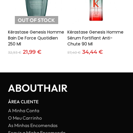
OUT OF STOCK
Ler Mais
Adicionar
Kérastase Genesis Homme
Kérastase Genesis Homme
Bain De Force Quotidien
Sérum Fortifiant Anti-
250 Ml
Chute 90 Ml
O
O
O
O
21,99
€
34,44
€
32,93
€
57,40
€
preço
preço
preço
preço
original
atual
original
atual
era:
é:
era:
é:
Nenhum produto no carrinho.
32,93 €.
21,99 €.
57,40 €.
34,44 €.
Go To Shop
ÁREA CLIENTE
A Minha Conta
O Meu Carrinho
As Minhas Encomendas
Seguir a Minha Encomenda