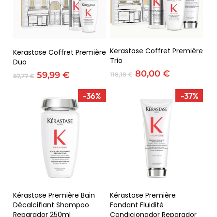
Adicionar
Adicionar
Kerastase Coffret Première
Kerastase Coffret Première
Trio
Duo
O
O
80,00
€
O
O
59,99
€
118,18
€
87,77
€
preço
preço
preço
preço
original
atual
original
atual
-36%
-37%
era:
é:
era:
é:
118,18 €.
80,00 €.
87,77 €.
59,99 €.
Adicionar
Adicionar
Kérastase Première Bain
Kérastase Première
Décalcifiant Shampoo
Fondant Fluidité​
Reparador 250ml
Condicionador Reparador