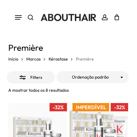
Skip
to
Close
Menu
Close
Cart
Cart
main
Filters
search
account
content
Première
Início
Marcas
Kérastase
Première
Ordenação padrão
Filters
A mostrar todos os 8 resultados
-32%
IMPERDÍVEL
-32%