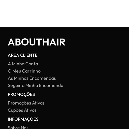
era:
é:
era:
30,82 €.
16,50 €.
32,03 
ÁREA CLIENTE
A Minha Conta
O Meu Carrinho
As Minhas Encomendas
Seguir a Minha Encomenda
PROMOÇÕES
Promoções Ativas
Cupões Ativos
INFORMAÇÕES
Sobre Nós