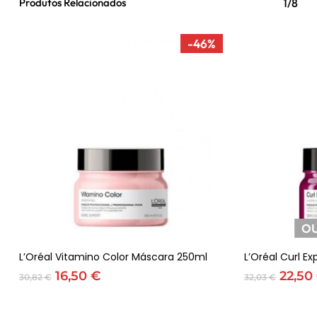
Produtos Relacionados
1/8
-46%
OU
Adicionar
L’Oréal Vitamino Color Máscara 250ml
L’Oréal Curl E
O
O
O
16,50
€
22,50
30,82
€
32,03
€
preço
preço
preço
original
atual
origin