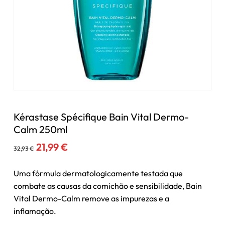
Kérastase Spécifique Bain Vital Dermo-
Calm 250ml
O
O
21,99
€
32,93
€
preço
preço
original
atual
Uma fórmula dermatologicamente testada que
era:
é:
combate as causas da comichão e sensibilidade, Bain
32,93 €.
21,99 €.
Vital Dermo-Calm remove as impurezas e a
inflamação.