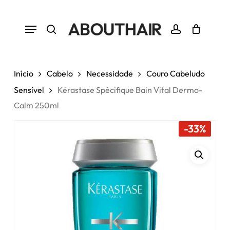
Skip
to
Menu
Close
Cart
Seja o primeiro a avaliar
Cart
main
“Kérastase Spécifique Bain Vital
search
account
Dermo-Calm 250ml”
content
Tem de
iniciar sessão
para enviar uma
Início
Cabelo
Necessidade
Couro Cabeludo
avaliação.
Sensível
Kérastase Spécifique Bain Vital Dermo-
Calm 250ml
-33%