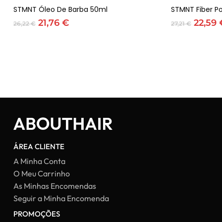
Adicionar
STMNT Óleo De Barba 50ml
STMNT Fiber 
O
O
O
21,76
€
22,59
26,22
€
27,21
€
preço
preço
preço
original
atual
origin
era:
é:
era:
26,22 €.
21,76 €.
27,21 €
ÁREA CLIENTE
A Minha Conta
O Meu Carrinho
As Minhas Encomendas
Seguir a Minha Encomenda
PROMOÇÕES