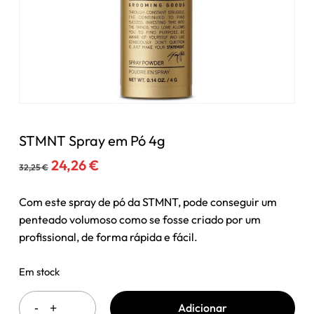
STMNT Spray em Pó 4g
O
O
24,26
€
32,25
€
preço
preço
original
atual
Com este spray de pó da STMNT, pode conseguir um
era:
é:
penteado volumoso como se fosse criado por um
32,25 €.
24,26 €.
profissional, de forma rápida e fácil.
Em stock
Adicionar