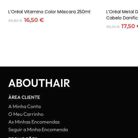
Adicionar
L’Oréal Vitamino Color Máscara 250ml
L’Oréal Metal
Cabelo Danifi
O
O
16,50
€
30,82
€
preço
preço
O
17,50
30,14
€
original
atual
preço
era:
é:
origin
30,82 €.
16,50 €.
era:
30,14 
ÁREA CLIENTE
A Minha Conta
O Meu Carrinho
As Minhas Encomendas
Seguir a Minha Encomenda