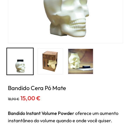
Bandido Cera Pó Mate
O
O
15,00
€
18,90
€
preço
preço
original
atual
Bandido Instant Volume Powder
oferece um aumento
era:
é:
instantâneo do volume quando e onde você quiser.
18,90 €.
15,00 €.