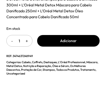
era:
é:
300ml + L’Oréal Metal Detox Máscara para Cabelo
70,09 €.
42,90 €.
Danificado 250ml + L’Oréal Metal Detox Óleo
Concentrado para Cabelo Danificado 50ml
Em stock
Adicionar
REF:
3474637248949
Categorias:
Cabelo
,
Coffrets
,
Destaques
,
L'Oréal Professionnel
,
Máscara
,
Metal Detox
,
Nutrição e Reparação
,
Óleo e Sérum
,
Os Melhores
Descontos
,
Proteção de Cor
,
Shampoo
,
Todos os Produtos
,
Tratamento
,
Uncategorized