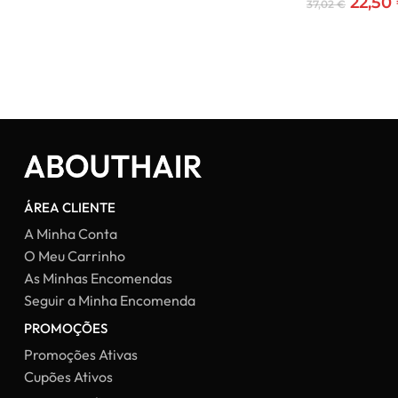
preço
preço
O
22,50
37,02
€
original
atual
preço
era:
é:
origin
45,00 €.
25,00 €.
era:
37,02 
ÁREA CLIENTE
A Minha Conta
O Meu Carrinho
As Minhas Encomendas
Seguir a Minha Encomenda
PROMOÇÕES
Promoções Ativas
Cupões Ativos