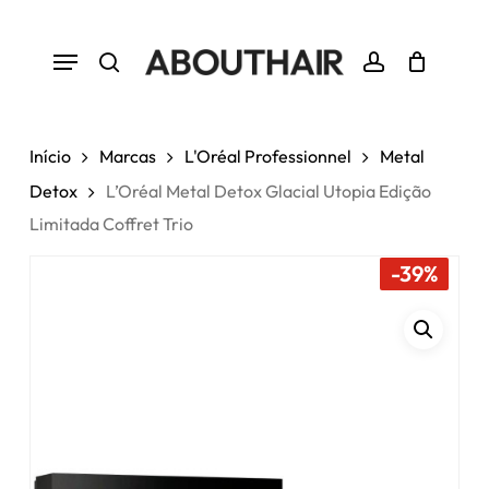
Skip
to
Menu
Close
Cart
Seja o primeiro a avaliar
Cart
main
“L’Oréal Metal Detox Glacial
search
account
Utopia Edição Limitada Coffret
content
Trio”
Início
Marcas
L'Oréal Professionnel
Metal
Tem de
iniciar sessão
para enviar uma
avaliação.
Detox
L’Oréal Metal Detox Glacial Utopia Edição
Limitada Coffret Trio
-39%