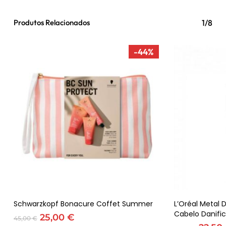
Produtos Relacionados
1/8
-44%
Adicionar
Schwarzkopf Bonacure Coffet Summer
L’Oréal Metal 
Cabelo Danifi
O
O
25,00
€
45,00
€