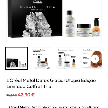
L’Oréal Metal Detox Glacial Utopia Edição
Limitada Coffret Trio
O
O
42,90
€
70,09
€
preço
preço
original
atual
L’Oréal Metal Detox Shampoo para Cabelo Danificado