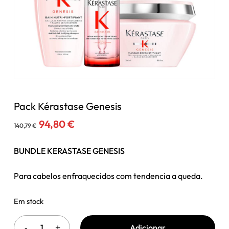
Pack Kérastase Genesis
O
O
94,80
€
140,79
€
preço
preço
original
atual
BUNDLE KERASTASE GENESIS
era:
é:
140,79 €.
94,80 €.
Para cabelos enfraquecidos com tendencia a queda.
Em stock
Adicionar