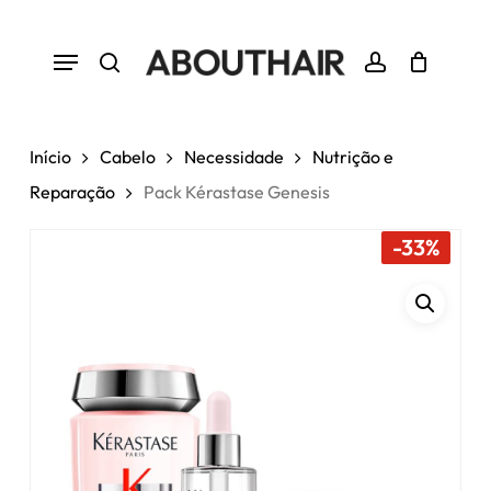
Skip
to
Menu
Close
Cart
Seja o primeiro a avaliar “Pack
Cart
main
Kérastase Genesis”
search
account
content
Tem de
iniciar sessão
para enviar uma
avaliação.
Início
Cabelo
Necessidade
Nutrição e
Reparação
Pack Kérastase Genesis
-33%