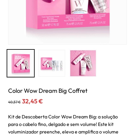
Color Wow Dream Big Coffret
O
O
32,45
€
40,57
€
preço
preço
original
atual
Kit de Descoberta Color Wow Dream Big: a solução
era:
é:
para o cabelo fino, delgado e sem volume! Este kit
40,57 €.
32,45 €.
voluminizador preenche, eleva e amplifica o volume