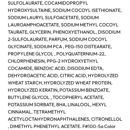
SULFOLAURATE, COCAMIDOPROPYL
HYDROXYSULTAINE, SODIUM COCOYL ISETHIONATE,
SODIUM LAURYL SULFOACETATE, SODIUM
LAUROAMPHOACETATE, SODIUM METHYL COCOYL
TAURATE, GLYCERIN, PHENOXYETHANOL, DISODIUM
2-SULFOLAURATE, PARFUM, SODIUM COCOYL
GLYCINATE, SODIUM PCA , PEG-150 DISTEARATE,
PROPYLENE GLYCOL , POLYQUATERNIUM-22,
Nenhum produto no carrinho.
CHLORPHENESIN, PPG-2 HYDROXYETHYL
COCAMIDE, BENZOIC ACID, DISODIUM EDTA,
Go To Shop
DEHYDROACETIC ACID, CITRIC ACID, HYDROLYZED
WHEAT STARCH, HYDROLYZED WHEAT PROTEIN,
HYDROLYZED KERATIN, POTASSIUM BENZOATE,
BUTYLENE GLYCOL , TOCOPHERYL ACETATE,
POTASSIUM SORBATE, BHA, LINALOOL, HEXYL
CINNAMAL, TETRAMETHYL
ACETYLOCTAHYDRONAPHTHALENES, CITRONELLOL
, DIMETHYL PHENETHYL ACETATE. F#100-5a Color