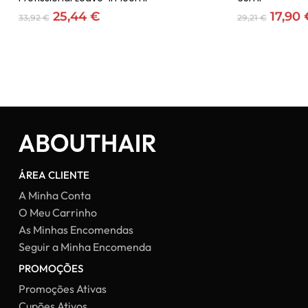
O
O
O
25,44
€
17,90
33,92
€
29,21
€
preço
preço
preço
original
atual
origin
era:
é:
era:
33,92 €.
25,44 €.
29,21 
ÁREA CLIENTE
A Minha Conta
O Meu Carrinho
As Minhas Encomendas
Seguir a Minha Encomenda
PROMOÇÕES
Promoções Ativas
Cupões Ativos