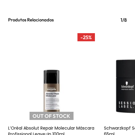
Produtos Relacionados
1/8
-25%
OUT OF STOCK
Ler Mais
L’Oréal Absolut Repair Molecular Máscara
Schwarzkopf S
Profissional Leave-In 100ml
65ml