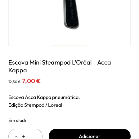
Escova Mini Steampod L’Oréal – Acca
Kappa
O
O
7,00
€
12,50
€
preço
preço
original
atual
Escova Acca Kappa pneumática.
era:
é:
Edição Stempod / Loreal
12,50 €.
7,00 €.
Em stock
Adicionar