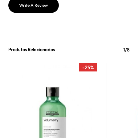
Nenhum produto no carrinho.
Write A Review
Go To Shop
Produtos Relacionados
1/8
-25%