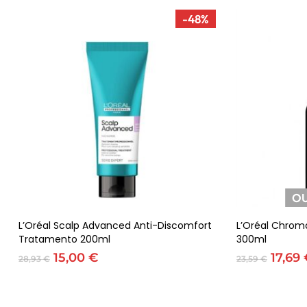
-48%
OU
Adicionar
L’Oréal Scalp Advanced Anti-Discomfort
L’Oréal Chro
Tratamento 200ml
300ml
O
O
O
15,00
€
17,69
28,93
€
23,59
€
preço
preço
preço
original
atual
origin
era:
é:
era: