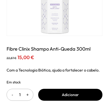
Fibre Clinix Shampo Anti-Queda 300ml
O
O
15,00
€
22,87
€
preço
preço
original
atual
Com a Tecnologia Biótica, ajuda a fortalecer o cabelo.
era:
é:
22,87 €.
15,00 €.
Em stock
Adicionar