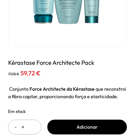
Kérastase Force Architecte Pack
O
O
59,72
€
77,78
€
preço
preço
original
atual
Conjunto
Force Architecte da Kérastase
que reconstroi
era:
é:
a fibra capilar, proporcionando força e elasticidade.
77,78 €.
59,72 €.
Em stock
Adicionar