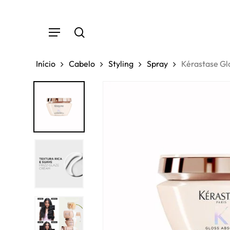
Skip
to
Menu
main
search
content
Início
Cabelo
Styling
Spray
Kérastase G