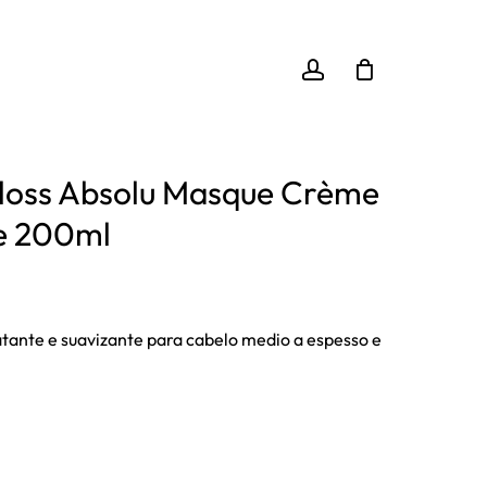
Close
r “Kérastase Gloss Absolu Masque Crème Hydra-
Cart
account
 enviar uma avaliação.
loss Absolu Masque Crème
e 200ml
o
l
tante e suavizante para cabelo medio a espesso e
 €.