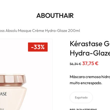
Cart
Seja o primeiro a avalia
Glaze 200ml”
Tem de
iniciar sessão
para
loss Absolu Masque Crème Hydra-Glaze 200ml
Kérastase G
-33%
Hydra-Glaz
O
O
37,75
€
56,34
€
preço
preç
original
atua
Máscara cremosa hidra
muito encrespado.
era:
é:
56,34 €.
37,75
Esgotado
REF:
3474637303365