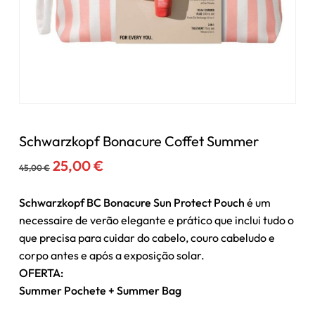
Schwarzkopf Bonacure Coffet Summer
O
O
25,00
€
45,00
€
preço
preço
original
atual
Schwarzkopf BC Bonacure Sun Protect Pouch
é um
era:
é:
necessaire de verão elegante e prático que inclui tudo o
45,00 €.
25,00 €.
que precisa para cuidar do cabelo, couro cabeludo e
corpo antes e após a exposição solar.
OFERTA:
Summer Pochete + Summer Bag