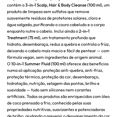
contém o
3-in-1 Scalp, Hair & Body Cleanse (100 ml)
, um
produto de limpeza sem sulfatos que remove
suavemente resíduos de protetores solares, cloro e
água salgada, purificando o couro cabeludo e o corpo
enquanto nutre o cabelo. Inclui ainda o
2-in-1
Treatment (75 ml)
, um tratamento profundo que
hidrata, desembaraça, reduz a quebra e controla o frizz,
deixando o cabelo mais macio e fácil de pentear — com
fórmula vegan, sem ingredientes de origem animal.
O
10-in-1 Summer Fluid (100 ml)
oferece dez benefícios
numa só aplicação: proteção anti-quebra, anti-frizz,
proteção térmica, proteção da cor, desembaraço,
hidratação, nutrição, selagem das pontas, brilho e
suavidade — tudo sem silicones nem corantes
artificiais. Todos os produtos são enriquecidos com óleo
de coco prensado a frio, conhecido pelas suas
propriedades nutritivas, suavizantes e potenciadoras
de brilho, ajudando a prevenir o desvanecimento da cor