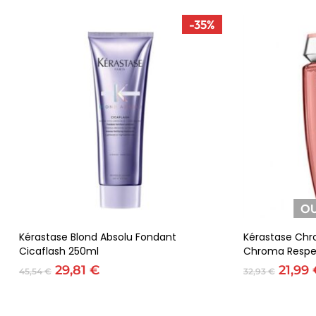
-35%
OU
Adicionar
Kérastase Blond Absolu Fondant
Kérastase Chr
Cicaflash 250ml
Chroma Respe
O
O
O
29,81
€
21,99
45,54
€
32,93
€
preço
preço
preço
original
atual
origin
era:
é:
era: