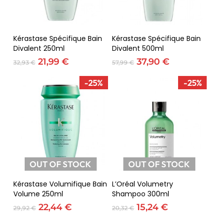
Adicionar
Adicionar
Kérastase Spécifique Bain
Kérastase Spécifique Bain
Divalent 250ml
Divalent 500ml
O
O
O
O
21,99
€
37,90
€
32,93
€
57,99
€
preço
preço
preço
preço
original
atual
original
atual
-25%
-25%
era:
é:
era:
é:
32,93 €.
21,99 €.
57,99 €.
37,90 €.
OUT OF STOCK
OUT OF STOCK
Ler Mais
Ler Mais
Kérastase Volumifique Bain
L’Oréal Volumetry
Volume 250ml
Shampoo 300ml
O
O
O
O
22,44
€
15,24
€
29,92
€
20,32
€
preço
preço
preço
preço