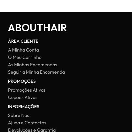
original
atual
original
atual
era:
é:
era:
é:
29,92 €.
22,44 €.
20,32 €.
15,24 €.
ÁREA CLIENTE
A Minha Conta
O Meu Carrinho
As Minhas Encomendas
Seguir a Minha Encomenda
PROMOÇÕES
Promoções Ativas
Cupões Ativos
INFORMAÇÕES
Sobre Nós
Ajuda e Contactos
Devoluções e Garantia