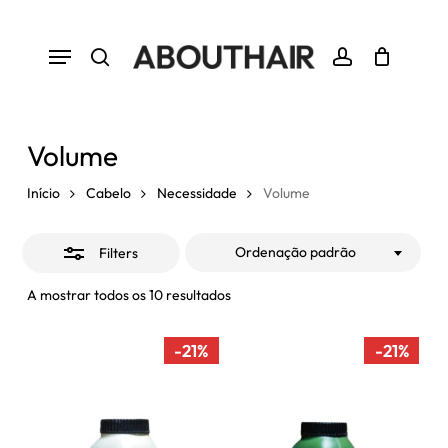
Skip
to
Close
Menu
Close
Cart
Cart
main
Filters
search
account
content
Volume
Início
Cabelo
Necessidade
Volume
Ordenação padrão
Filters
A mostrar todos os 10 resultados
-21%
-21%