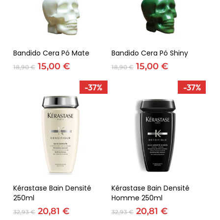
Adicionar
Adicionar
Bandido Cera Pó Mate
Bandido Cera Pó Shiny
O
O
O
O
15,00
€
15,00
€
18,90
€
18,90
€
preço
preço
preço
preço
original
atual
original
atual
-37%
-37%
era:
é:
era:
é:
18,90 €.
15,00 €.
18,90 €.
15,00 €.
Adicionar
Adicionar
Kérastase Bain Densité
Kérastase Bain Densité
250ml
Homme 250ml
O
O
O
O
20,81
€
20,81
€
32,93
€
32,93
€