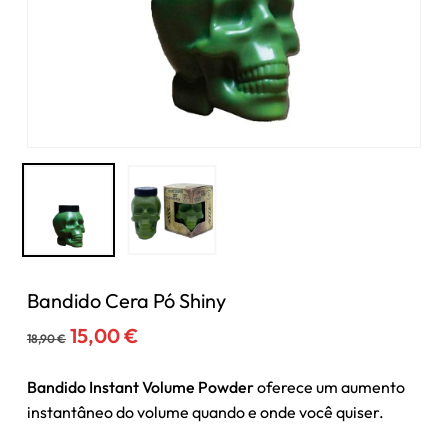
Bandido Cera Pó Shiny
O
O
15,00
€
18,90
€
preço
preço
original
atual
Bandido Instant Volume Powder
oferece um aumento
era:
é:
instantâneo do volume quando e onde você quiser.
18,90 €.
15,00 €.