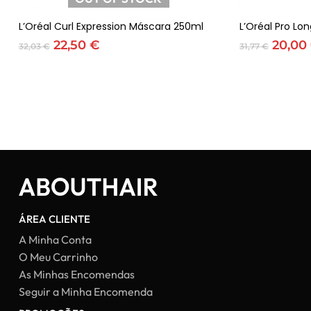
Ler Mais
L’Oréal Curl Expression Máscara 250ml
L’Oréal Pro Lo
O
O
O
22,50
€
20,00
32,03
€
31,77
€
preço
preço
preço
original
atual
origin
era:
é:
era:
32,03 €.
22,50 €.
31,77 
ÁREA CLIENTE
A Minha Conta
O Meu Carrinho
As Minhas Encomendas
Seguir a Minha Encomenda