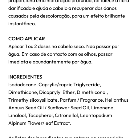
proporciona uma hidratação profunda, fortalece a fibra
danificada e ajuda o cabelo a recuperar dos danos
causados pela descoloração, para um efeito brilhante
instantâneo.
COMO APLICAR
Nenhum produto no carrinho.
Aplicar 1 ou 2 doses no cabelo seco. Não passar por
água. Em caso de contacto com os olhos, passar
Go To Shop
imediata e abundantemente por água.
INGREDIENTES
Isododecane, Caprylic/capric Triglyceride,
Dimethicone, Dicaprylyl Ether, Dimethiconol,
Trimethylsiloxysilicate, Parfum / Fragrance, Helianthus
Annuus Seed Oil / Sunflower Seed Oil, Limonene,
Linalool, Tocopherol, Citronellol, Leontopodium
Alpinum Flower/leaf Extract.