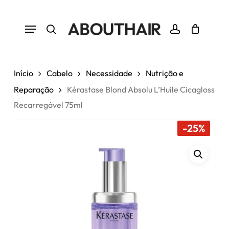
Skip
to
Menu
Close
Cart
Seja o primeiro a avaliar
Cart
main
“Kérastase Blond Absolu L’Huile
search
account
Cicagloss Recarregável 75ml”
content
Tem de
iniciar sessão
para enviar uma
Início
Cabelo
Necessidade
Nutrição e
avaliação.
Reparação
Kérastase Blond Absolu L’Huile Cicagloss
Recarregável 75ml
-25%