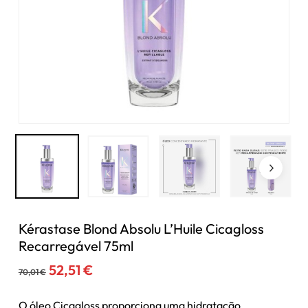
Kérastase Blond Absolu L’Huile Cicagloss
Recarregável 75ml
O
O
52,51
€
70,01
€
preço
preço
original
atual
O óleo Cicagloss proporciona uma hidratação