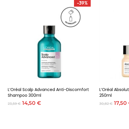
-39%
Adicionar
L’Oréal Scalp Advanced Anti-Discomfort
L’Oréal Absolu
Shampoo 300ml
250ml
O
O
O
14,50
€
17,50
23,59
€
30,82
€
preço
preço
preç
original
atual
origin
era:
é:
era:
23,59 €.
14,50 €.
30,82