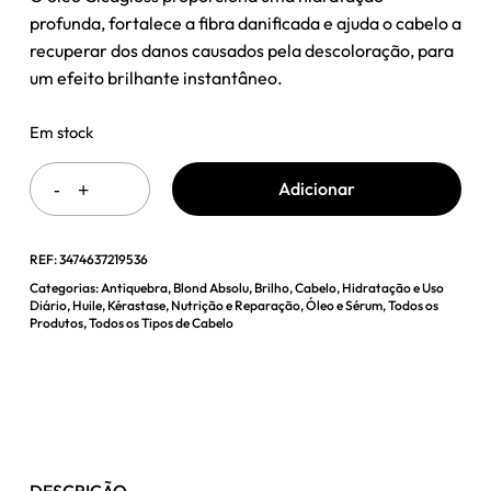
era:
é:
profunda, fortalece a fibra danificada e ajuda o cabelo a
70,01 €.
52,51 €.
recuperar dos danos causados pela descoloração, para
um efeito brilhante instantâneo.
Em stock
Adicionar
REF:
3474637219536
Categorias:
Antiquebra
,
Blond Absolu
,
Brilho
,
Cabelo
,
Hidratação e Uso
Diário
,
Huile
,
Kérastase
,
Nutrição e Reparação
,
Óleo e Sérum
,
Todos os
Produtos
,
Todos os Tipos de Cabelo