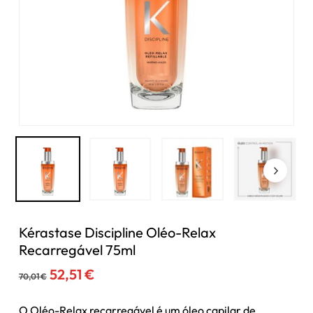
Kérastase Discipline Oléo-Relax
Recarregável 75ml
O
O
52,51
€
70,01
€
preço
preço
original
atual
O Oléo-Relax recarregável é um óleo capilar de