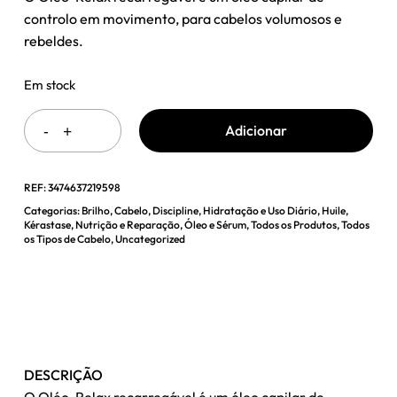
era:
é:
controlo em movimento, para cabelos volumosos e
70,01 €.
52,51 €.
rebeldes.
Em stock
Adicionar
REF:
3474637219598
Categorias:
Brilho
,
Cabelo
,
Discipline
,
Hidratação e Uso Diário
,
Huile
,
Kérastase
,
Nutrição e Reparação
,
Óleo e Sérum
,
Todos os Produtos
,
Todos
os Tipos de Cabelo
,
Uncategorized
DESCRIÇÃO