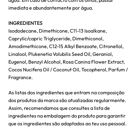
água. Em caso de contacto com os olhos, passar
imediata e abundantemente por água.
Nenhum produto no carrinho.
INGREDIENTES
Isododecane, Dimethicone, C11-13 Isoalkane,
Go To Shop
Caprylic/capric Triglyceride, Dimethiconol,
Amodimethicone, C12-15 Alkyl Benzoate, Citronellol,
Linalool, Plukenetia Volubilis Seed Oil, Geraniol,
Eugenol, Benzyl Alcohol, Rosa Canina Flower Extract,
Cocos Nucifera Oil / Coconut Oil, Tocopherol, Parfum /
Fragrance.
As listas dos ingredientes que entram ​​na composição
dos produtos da marca são atualizadas regularmente.
Assim, recomendamos que consultes a lista de
ingredientes na embalagem do produto para garantir
que os ingredientes são adaptados ao teu uso pessoal.