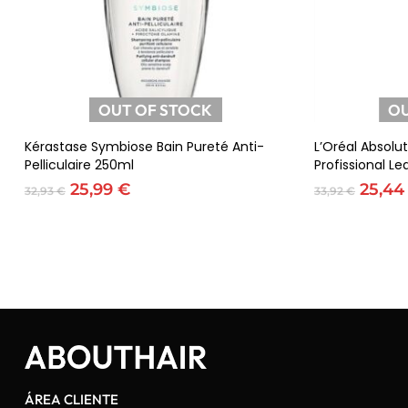
OUT OF STOCK
OU
Ler Mais
Kérastase Symbiose Bain Pureté Anti-
L’Oréal Absolu
Pelliculaire 250ml
Profissional L
O
O
O
25,99
€
25,4
32,93
€
33,92
€
preço
preço
preço
original
atual
origin
era:
é:
era:
32,93 €.
25,99 €.
33,92 
ÁREA CLIENTE