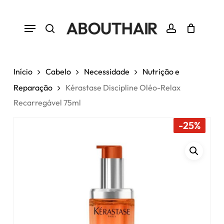
Skip
to
Menu
Close
Cart
Seja o primeiro a avaliar
Cart
main
“Kérastase Discipline Oléo-
search
account
Relax Recarregável 75ml”
content
Tem de
iniciar sessão
para enviar uma
Início
Cabelo
Necessidade
Nutrição e
avaliação.
Reparação
Kérastase Discipline Oléo-Relax
Recarregável 75ml
-25%