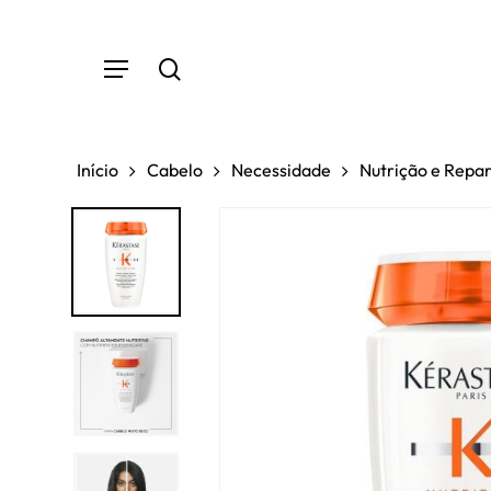
Skip
to
Menu
main
search
content
Início
Cabelo
Necessidade
Nutrição e Repa