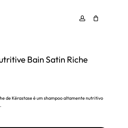
Close
aliar “Kérastase Nutritive Bain Satin Riche 250ml”
Cart
account
o
para enviar uma avaliação.
tritive Bain Satin Riche
o
l
iche de Kérastase é um shampoo altamente nutritivo
.
6 €.