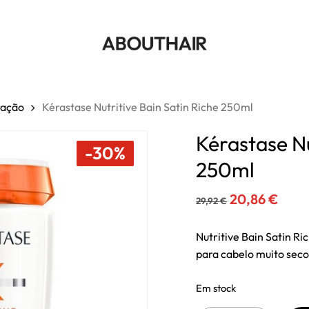
Cart
Seja o primeiro a av
Tem de
iniciar sessã
ração
Kérastase Nutritive Bain Satin Riche 250ml
Kérastase Nu
-30%
250ml
O
O
20,86
€
29,92
€
preço
preç
original
atua
Nutritive Bain Satin R
para cabelo muito seco
era:
é:
29,92 €.
20,8
Em stock