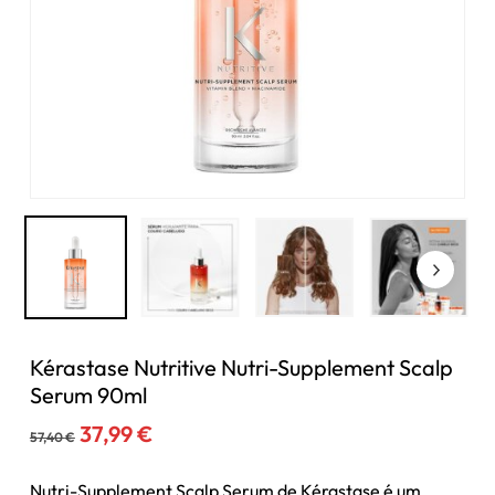
Kérastase Nutritive Nutri-Supplement Scalp
Serum 90ml
O
O
37,99
€
57,40
€
preço
preço
original
atual
Nutri-Supplement Scalp Serum de Kérastase é um