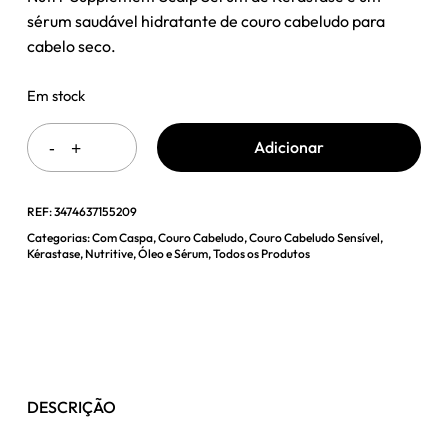
era:
é:
sérum saudável hidratante de couro cabeludo para
57,40 €.
37,99 €.
cabelo seco.
Em stock
Adicionar
REF:
3474637155209
Categorias:
Com Caspa
,
Couro Cabeludo
,
Couro Cabeludo Sensível
,
Kérastase
,
Nutritive
,
Óleo e Sérum
,
Todos os Produtos
DESCRIÇÃO