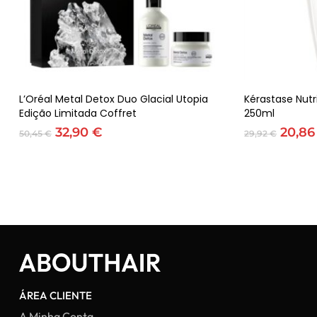
Adicionar
L’Oréal Metal Detox Duo Glacial Utopia
Kérastase Nutri
Edição Limitada Coffret
250ml
O
O
O
32,90
€
20,8
50,45
€
29,92
€
preço
preço
preç
original
atual
origin
era:
é:
era:
50,45 €.
32,90 €.
29,92 
ÁREA CLIENTE
A Minha Conta