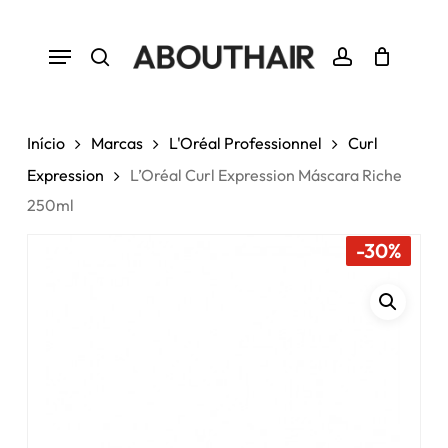
Skip
to
Menu
Close
Cart
Seja o primeiro a avaliar
Cart
main
“L’Oréal Curl Expression
search
account
Máscara Riche 250ml”
content
Tem de
iniciar sessão
para enviar uma
Início
Marcas
L'Oréal Professionnel
Curl
avaliação.
Expression
L’Oréal Curl Expression Máscara Riche
250ml
-30%