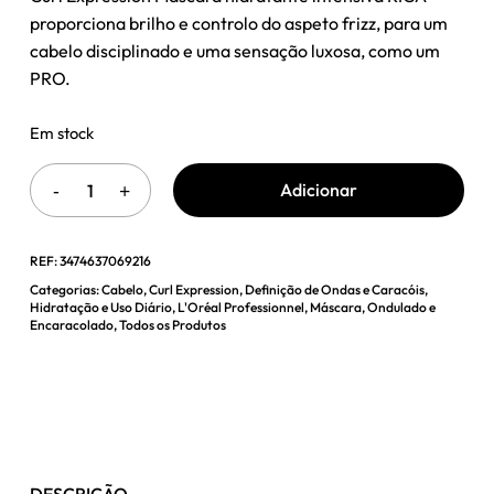
era:
é:
proporciona brilho e controlo do aspeto frizz, para um
32,03 €.
22,50 €.
cabelo disciplinado e uma sensação luxosa, como um
PRO.
Em stock
Adicionar
REF:
3474637069216
Categorias:
Cabelo
,
Curl Expression
,
Definição de Ondas e Caracóis
,
Hidratação e Uso Diário
,
L'Oréal Professionnel
,
Máscara
,
Ondulado e
Encaracolado
,
Todos os Produtos