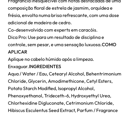
Fragrância inesquecível com notas destacadas de uma
composição floral de estrela de jasmim, orquídea e
Nenhum produto no carrinho.
frésia, envolta numa brisa refrescante, com uma dose
adicional de madeira de cedro.
Go To Shop
Co-desenvolvido com experts em caracóis.
Dica Pro: Use para um resultado de disciplina e
controle, sem pesar, e uma sensação luxuosa.
COMO
APLICAR
Aplique no cabelo húmido após a limpeza.
Enxaguar.
INGREDIENTES
Aqua / Water / Eau, Cetearyl Alcohol, Behentrimonium
Chloride, Glycerin, Amodimethicone, Cetyl Esters,
Potato Starch Modified, Isopropyl Alcohol,
Phenoxyethanol, Trideceth-6, Hydroxyethyl Urea,
Chlorhexidine Digluconate, Cetrimonium Chloride,
Hibiscus Esculentus Seed Extract, Parfum / Fragrance