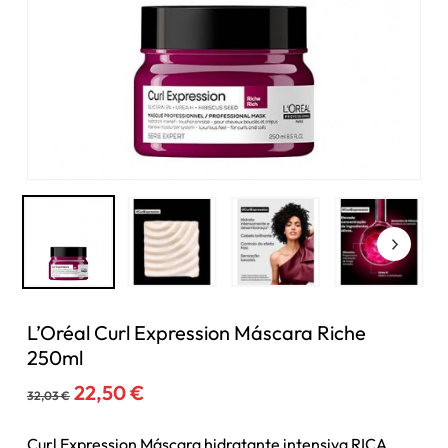
L’Oréal Curl Expression Máscara Riche
250ml
O
O
22,50
€
32,03
€
preço
preço
original
atual
Curl Expression Máscara hidratante intensiva RICA