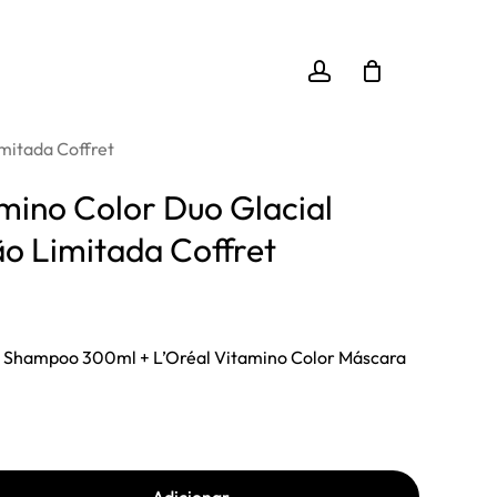
Close
 “L’Oréal Vitamino Color Duo Glacial Utopia
Cart
account
 enviar uma avaliação.
imitada Coffret
mino Color Duo Glacial
ão Limitada Coffret
o
l
r Shampoo 300ml + L’Oréal Vitamino Color Máscara
0 €.
Adicionar