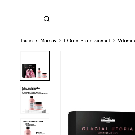
Skip
to
Menu
main
search
content
Início
Marcas
L'Oréal Professionnel
Vitamin