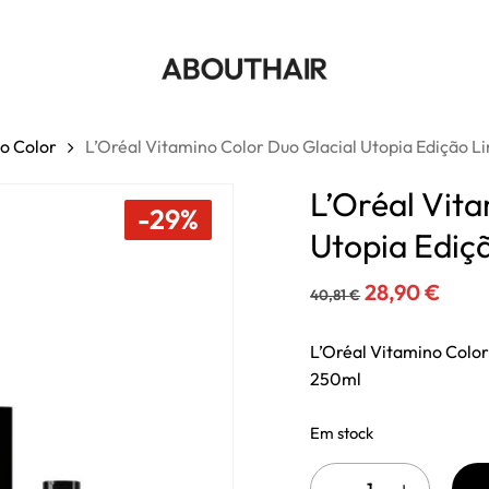
Cart
Seja o primeiro a avaliar
Edição Limitada Coffret”
Tem de
iniciar sessão
para
o Color
L’Oréal Vitamino Color Duo Glacial Utopia Edição L
L’Oréal Vita
-29%
Utopia Ediç
O
O
28,90
€
40,81
€
preço
preç
original
atua
L’Oréal Vitamino Colo
250ml
era:
é:
40,81 €.
28,9
Em stock