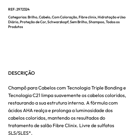
REF:
2972324
Categorias:
Brilho
,
Cabelo
,
Com Coloração
,
Fibre clinix
,
Hidratação e Uso
Diário
,
Proteção de Cor
,
Schwarzkopf
,
Sem Brilho
,
Shampoo
,
Todos os
Produtos
DESCRIÇÃO
Champô para Cabelos com Tecnologia Triple Bonding e
Tecnologia C21 limpa suavemente os cabelos coloridos,
restaurando a sua estrutura interna. A fórmula com
ácidos AHA realça e prolonga a luminosidade dos
cabelos coloridos, mantendo os resultados do
tratamento de salão Fibre Clinix. Livre de sulfatos
SLS/SLES*.