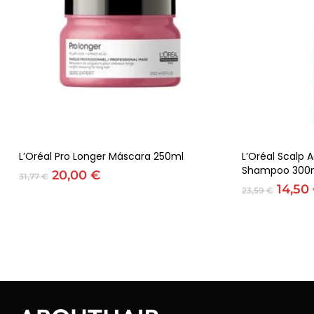
Adicionar
L’Oréal Pro Longer Máscara 250ml
L’Oréal Scalp
Shampoo 300
O
O
20,00
€
31,77
€
preço
preço
O
14,50
23,59
€
original
atual
preço
era:
é:
origin
31,77 €.
20,00 €.
era:
23,59 