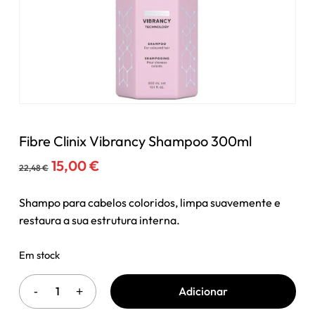
Fibre Clinix Vibrancy Shampoo 300ml
O
O
15,00
€
22,48
€
preço
preço
original
atual
Shampo para cabelos coloridos, limpa suavemente e
era:
é:
restaura a sua estrutura interna.
22,48 €.
15,00 €.
Em stock
Adicionar