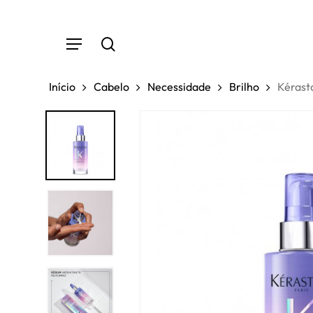
Skip
to
Menu
main
search
content
Início
Cabelo
Necessidade
Brilho
Kérast