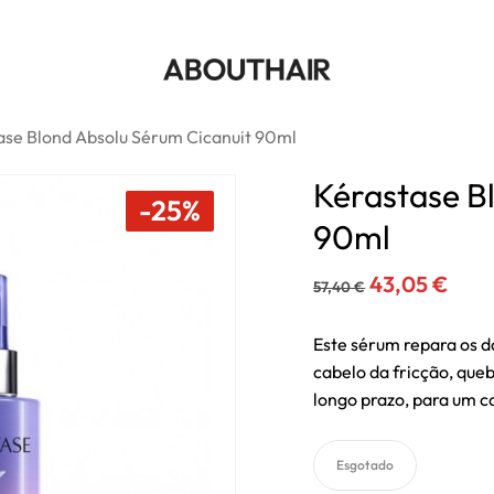
Cart
Seja o primeiro a aval
Tem de
iniciar sessão
p
ase Blond Absolu Sérum Cicanuit 90ml
Kérastase B
-25%
90ml
O
O
43,05
€
57,40
€
preço
preç
original
atua
Este sérum repara os d
cabelo da fricção, queb
era:
é:
longo prazo, para um c
57,40 €.
43,0
Esgotado