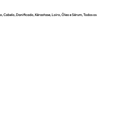
ho
,
Cabelo
,
Danificado
,
Kérastase
,
Loiro
,
Óleo e Sérum
,
Todos os