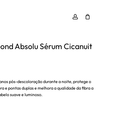
Close
iar “Kérastase Blond Absolu Sérum Cicanuit 90ml”
Cart
account
ara enviar uma avaliação.
lond Absolu Sérum Cicanuit
o
l
anos pós-descoloração durante a noite, protege o
ra e pontas duplas e melhora a qualidade da fibra a
abelo suave e luminoso.
5 €.