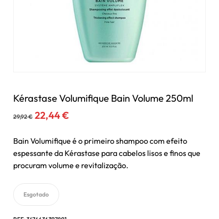
Kérastase Volumifique Bain Volume 250ml
O
O
22,44
€
29,92
€
preço
preço
original
atual
Bain Volumifique é o primeiro shampoo com efeito
era:
é:
espessante da Kérastase para cabelos lisos e finos que
29,92 €.
22,44 €.
procuram volume e revitalização.
Esgotado