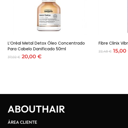
Adicionar
L’Oréal Metal Detox Óleo Concentrado
Fibre Clinix 
Para Cabelo Danificado 50ml
O
15,00
22,48
€
O
O
preç
20,00
€
37,02
€
preço
preço
origin
original
atual
era:
era:
é:
22,48
37,02 €.
20,00 €.
ÁREA CLIENTE